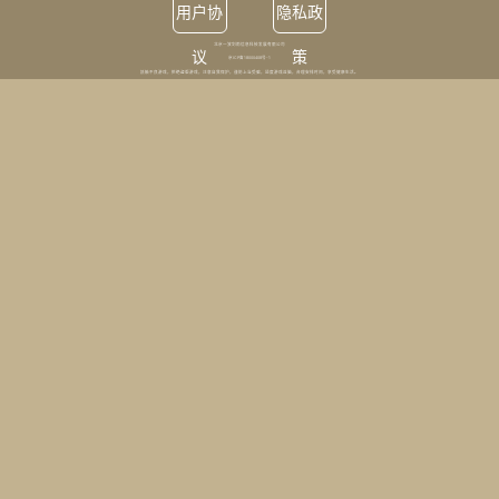
用户协
隐私政
北京一波剑雨信息科技发展有限公司
议
策
京ICP备18000408号-1
抵触不良游戏，拒绝盗版游戏，注意自我保护，谨防上当受骗，适度游戏益脑，合理安排时间，享受健康生活。