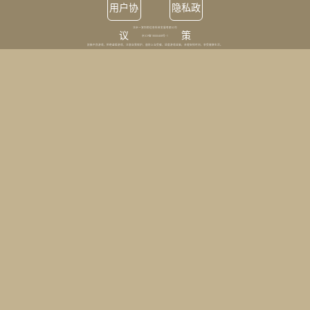
用户协
隐私政
北京一波剑雨信息科技发展有限公司
议
策
京ICP备18000408号-1
抵触不良游戏，拒绝盗版游戏，注意自我保护，谨防上当受骗，适度游戏益脑，合理安排时间，享受健康生活。